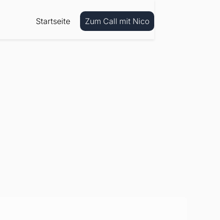
Startseite
Z
u
m
C
a
l
l
m
i
t
N
i
c
o
Z
u
m
C
a
l
l
m
i
t
N
i
c
o